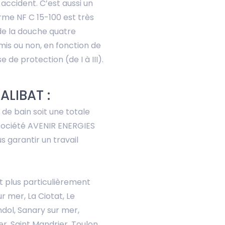
 accident. C’est aussi un
rme NF C 15-100 est très
u de la douche quatre
mis ou non, en fonction de
e de protection (de I à III).
ALIBAT :
 de bain soit une totale
a société AVENIR ENERGIES
s garantir un travail
t plus particulièrement
r mer, La Ciotat, Le
ndol, Sanary sur mer,
er, Saint Mandrier, Toulon,